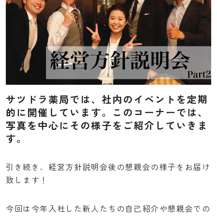
先輩インタビュー
薬局紹介
仕事を知る
薬剤師
サツドラ薬局では、社内のイベントを定期
的に開催しています。このコーナーでは、
管理栄養士
写真を中心にその様子をご紹介していきま
調剤事務
す。
採用情報
引き続き、経営方針説明会後の懇親会の様子をお届け
求める人物像
致します！
採用の流れ
今回は今年入社した新人たちの自己紹介や懇親会での
募集要項