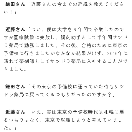
鎌田さん
「近藤さんの今までの経緯を教えてくださ
お問い合わせ
い！」
近藤さん
「はい、僕は大学を６年間で卒業したので
ホールディングスサイト
すが国家試験に失敗し、調剤助手として半年間サツド
プライバシーポリシー
ラ薬局で勤務しました。その後、合格のために東京の
予備校に行きましたがなかなか結果が出ず、2016年に
晴れて薬剤師としてサツドラ薬局に入社することがで
きました。」
鎌田さん
「その東京の予備校に通っていた時もサツ
ドラ薬局に戻ってくるつもりだったのですか？」
近藤さん
「いえ、実は東京の予備校時代は札幌に戻
るつもりはなく、東京で就職しようと考えていまし
た。」