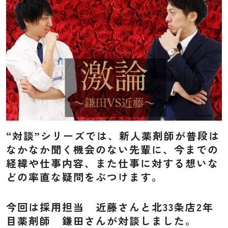
先輩インタビュー
薬局紹介
仕事を知る
薬剤師
管理栄養士
“対談”シリーズでは、新人薬剤師が普段は
調剤事務
なかなか聞く機会のない先輩に、今までの
採用情報
経緯や仕事内容、また仕事に対する想いな
どの率直な疑問をぶつけます。
求める人物像
採用の流れ
今回は採用担当 近藤さんと北33条店2年
募集要項
目薬剤師 鎌田さんが対談しました。