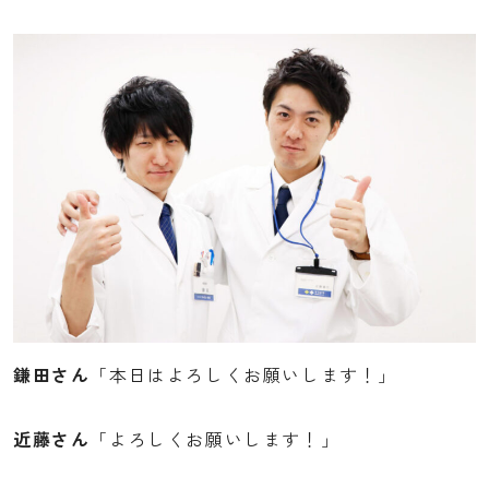
よくある質問
お知らせ
ブログ
国試問題集
薬局見学会について
鎌田さん
「本日はよろしくお願いします！」
エントリーはこちらから
近藤さん
「よろしくお願いします！」