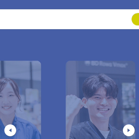
採用情報
薬局見
求める人物像
採用の流れ
募集要項
エント
サツドラ薬局
よくある質問
お問い
お知らせ
ュー
ブログ