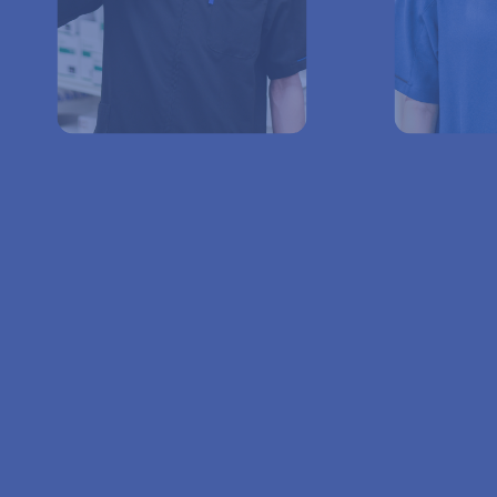
薬局紹介
仕事を知る
暮らし
寄り
に
薬剤師
管理栄養士
地域
笑顔
を
に
調剤事務