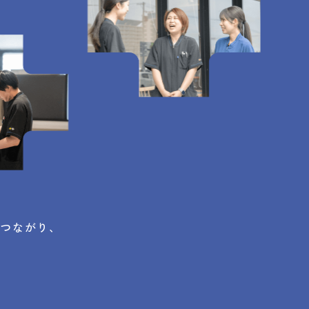
とつながり、
。