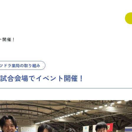
ト開催！
採用情報
薬局見
求める人物像
ツドラ薬局の取り組み
採用の流れ
試合会場でイベント開催！
募集要項
エント
サツドラ薬局
よくある質問
お問い
お知らせ
ュー
ブログ